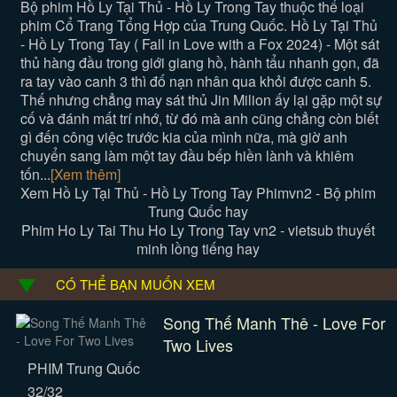
Bộ phim Hồ Ly Tại Thủ - Hồ Ly Trong Tay thuộc thể loại
phim Cổ Trang Tổng Hợp của Trung Quốc. Hồ Ly Tại Thủ
- Hồ Ly Trong Tay ( Fall in Love with a Fox 2024) - Một sát
thủ hàng đầu trong giới giang hồ, hành tẩu nhanh gọn, đã
ra tay vào canh 3 thì đố nạn nhân qua khỏi được canh 5.
Thế nhưng chẳng may sát thủ Jin Milion ấy lại gặp một sự
cố và đánh mất trí nhớ, từ đó mà anh cũng chẳng còn biết
gì đến công việc trước kia của mình nữa, mà giờ anh
chuyển sang làm một tay đầu bếp hiền lành và khiêm
tốn...
[Xem thêm]
Xem Hồ Ly Tại Thủ - Hồ Ly Trong Tay Phimvn2 - Bộ phim
Trung Quốc hay
Phim Ho Ly Tai Thu Ho Ly Trong Tay vn2 - vietsub thuyết
minh lồng tiếng hay
CÓ THỂ BẠN MUỐN XEM
Song Thế Manh Thê - Love For
Two Lives
PHIM Trung Quốc
32/32