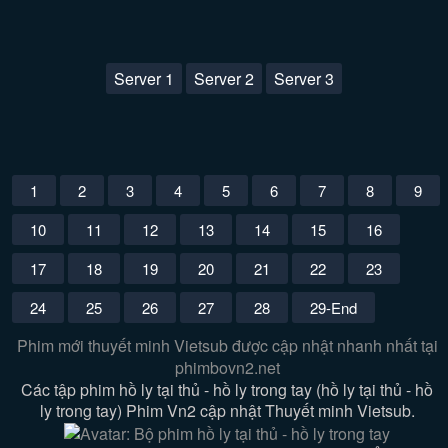
Server 1
Server 2
Server 3
1
2
3
4
5
6
7
8
9
10
11
12
13
14
15
16
17
18
19
20
21
22
23
24
25
26
27
28
29-End
Phim mới thuyết minh Vietsub được cập nhật nhanh nhất tại
phimbovn2.net
Các tập phim hồ ly tại thủ - hồ ly trong tay (hồ ly tại thủ - hồ
ly trong tay) Phim Vn2 cập nhật Thuyết minh Vietsub.