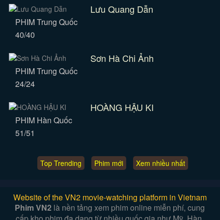
Lưu Quang Dẫn
PHIM Trung Quốc
40/40
Sơn Hà Chi Ảnh
PHIM Trung Quốc
24/24
HOÀNG HẬU KI
PHIM Hàn Quốc
51/51
Top Trending
Phim mới
Xem nhiều nhất
Website of the VN2 movie-watching platform in Vietnam
Phim VN2
là nền tảng xem phim online miễn phí, cung
cấp kho phim đa dạng từ nhiều quốc gia như Mỹ, Hàn,