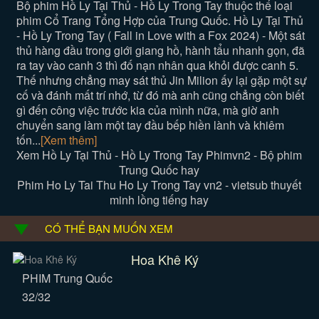
Bộ phim Hồ Ly Tại Thủ - Hồ Ly Trong Tay thuộc thể loại
phim Cổ Trang Tổng Hợp của Trung Quốc. Hồ Ly Tại Thủ
- Hồ Ly Trong Tay ( Fall in Love with a Fox 2024) - Một sát
thủ hàng đầu trong giới giang hồ, hành tẩu nhanh gọn, đã
ra tay vào canh 3 thì đố nạn nhân qua khỏi được canh 5.
Thế nhưng chẳng may sát thủ Jin Milion ấy lại gặp một sự
cố và đánh mất trí nhớ, từ đó mà anh cũng chẳng còn biết
gì đến công việc trước kia của mình nữa, mà giờ anh
chuyển sang làm một tay đầu bếp hiền lành và khiêm
tốn...
[Xem thêm]
Xem Hồ Ly Tại Thủ - Hồ Ly Trong Tay Phimvn2 - Bộ phim
Trung Quốc hay
Phim Ho Ly Tai Thu Ho Ly Trong Tay vn2 - vietsub thuyết
minh lồng tiếng hay
CÓ THỂ BẠN MUỐN XEM
Hoa Khê Ký
PHIM Trung Quốc
32/32