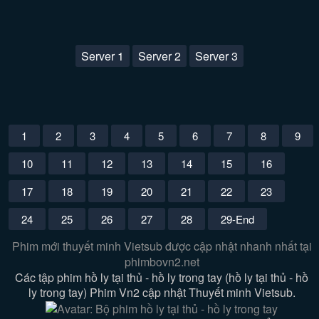
Server 1
Server 2
Server 3
1
2
3
4
5
6
7
8
9
10
11
12
13
14
15
16
17
18
19
20
21
22
23
24
25
26
27
28
29-End
Phim mới thuyết minh Vietsub được cập nhật nhanh nhất tại
phimbovn2.net
Các tập phim hồ ly tại thủ - hồ ly trong tay (hồ ly tại thủ - hồ
ly trong tay) Phim Vn2 cập nhật Thuyết minh Vietsub.