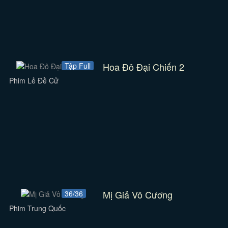
Hoa Đô Đại Chiến 2
Tập Full
Phim Lẻ Đề Cử
Mị Giả Vô Cương
36/36
Phim Trung Quốc