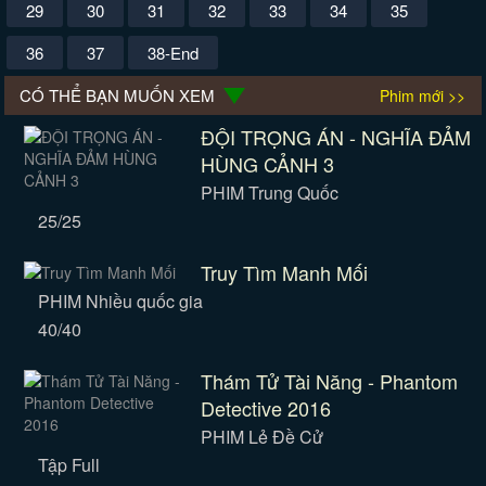
29
30
31
32
33
34
35
36
37
38-End
CÓ THỂ BẠN MUỐN XEM
Phim mới >>
ĐỘI TRỌNG ÁN - NGHĨA ĐẢM
HÙNG CẢNH 3
PHIM Trung Quốc
25/25
Truy Tìm Manh Mối
PHIM Nhiều quốc gia
40/40
Thám Tử Tài Năng - Phantom
Detective 2016
PHIM Lẻ Đề Cử
Tập Full