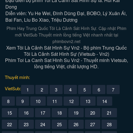
Đạo diễn bộ phim Tôi Là Cảnh Sát Hình Sự là: Hui Kai
Dong
Diễn viên: Yu He Wei, Đinh Dũng Đại, BOBO, Lý Xuân Ái,
Bai Fan, Liu Bo Xiao, Triệu Dương
Phim Hay Trung Quốc Tôi Là Cảnh Sát Hình Sự. Cập nhật Phim
mới VietSub Thuyết minh lồng tiếng Việt nhanh nhất tại
phimbovn2.net
Xem Tôi Là Cảnh Sát Hình Sự Vn2 - Bộ phim Trung Quốc
Tôi Là Cảnh Sát Hình Sự (Vietsub - Vn2)
Phim Toi La Canh Sat Hinh Su Vn2 - Thuyết minh Vietsub,
lồng tiếng Việt, chất lượng HD.
Thuyết minh:
VietSub:
1
2
3
4
5
6
7
8
9
10
11
12
13
14
15
16
17
18
19
20
21
22
23
24
25
26
27
28