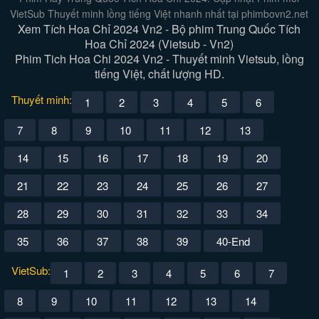
VietSub Thuyết minh lồng tiếng Việt nhanh nhất tại phimbovn2.net
Xem Tích Hoa Chỉ 2024 Vn2 - Bộ phim Trung Quốc Tích
Hoa Chỉ 2024 (Vietsub - Vn2)
Phim Tich Hoa Chi 2024 Vn2 - Thuyết minh Vietsub, lồng
tiếng Việt, chất lượng HD.
Thuyết minh:
1
2
3
4
5
6
7
8
9
10
11
12
13
14
15
16
17
18
19
20
21
22
23
24
25
26
27
28
29
30
31
32
33
34
35
36
37
38
39
40-End
VietSub:
1
2
3
4
5
6
7
8
9
10
11
12
13
14