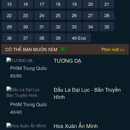
15
16
17
18
19
20
21
22
23
24
25
26
27
28
29
30
31
32
33
34
35
36
37
38
39
40-End
CÓ THỂ BẠN MUỐN XEM
Phim mới >>
TƯƠNG DẠ
PHIM Trung Quốc
60/60
Đấu La Đại Lục - Bản Truyền
Hình
PHIM Trung Quốc
40/40
Hoa Xuân Ẩn Mình