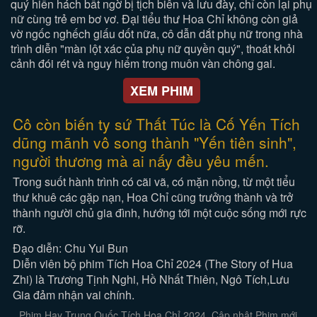
quý hiển hách bất ngờ bị tịch biên và lưu đày, chỉ còn lại phụ
nữ cùng trẻ em bơ vơ. Đại tiểu thư Hoa Chỉ không còn giả
vờ ngốc nghếch giấu dốt nữa, cô dẫn dắt phụ nữ trong nhà
trình diễn "màn lột xác của phụ nữ quyền quý", thoát khỏi
cảnh đói rét và nguy hiểm trong muôn vàn chông gai.
XEM PHIM
Cô còn biến ty sứ Thất Túc là Cố Yến Tích
dũng mãnh vô song thành "Yến tiên sinh",
người thương mà ai nấy đều yêu mến.
Trong suốt hành trình có cãi vã, có mặn nồng, từ một tiểu
thư khuê các gặp nạn, Hoa Chỉ cũng trưởng thành và trở
thành người chủ gia đình, hướng tới một cuộc sống mới rực
rỡ.
Đạo diễn: Chu Yui Bun
Diễn viên bộ phim Tích Hoa Chỉ 2024 (The Story of Hua
Zhi) là Trương Tịnh Nghi, Hồ Nhất Thiên, Ngô Tích,Lưu
Gia đảm nhận vai chính.
Phim Hay Trung Quốc Tích Hoa Chỉ 2024. Cập nhật Phim mới