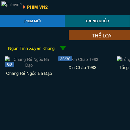
PHIM VN2
PHIM MỚI
TRUNG QUỐC
THỂ LOẠI
Ngôn Tình Xuyên Không
36/36
8/8
Xin Chào 1983
Tổng 
Chàng Rể Ngốc Bá Đạo