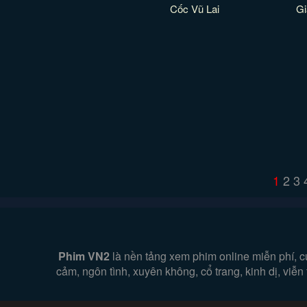
Cốc Vũ Lai
Gi
1
2
3
Phim VN2
là nền tảng xem phim online miễn phí, c
cảm, ngôn tình, xuyên không, cổ trang, kinh dị, viễ