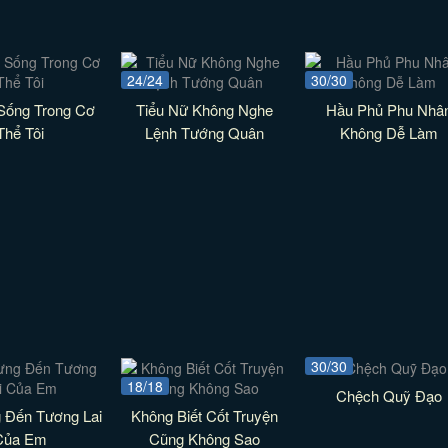
24/24
30/30
Sống Trong Cơ
Tiểu Nữ Không Nghe
Hầu Phủ Phu Nhâ
Thể Tôi
Lệnh Tướng Quân
Không Dễ Làm
30/30
18/18
Chệch Quỹ Đạo
 Đến Tương Lai
Không Biết Cốt Truyện
Của Em
Cũng Không Sao