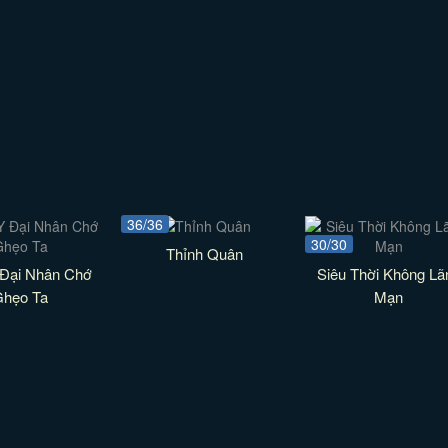
36/36
30/30
Thỉnh Quân
 Đại Nhân Chớ
Siêu Thời Không Lã
Ghẹo Ta
Mạn