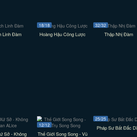
18/18
32/32
h Linh Đàm
Hoàng Hậu Công Lược
Thập Nhị Đàm
25/25
12/12
Pháp Sư Bất Đắc Dĩ
Xứ Sở - Không
Thế Giới Song Song - Vũ