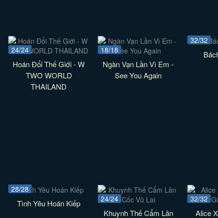
32/32
24/24
18/18
Bác
Hoán Đổi Thế Giới - W
Ngàn Vạn Lần Vì Em -
TWO WORLD
See You Again
THAILAND
28/28
24/24
32/32
Tình Yêu Hoán Kiếp
Khuynh Thế Cẩm Lân
Alice 