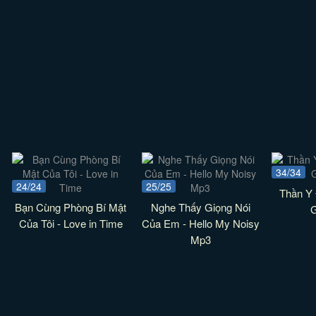
34/34
24/24
25/25
Thần Y
Bạn Cùng Phòng Bí Mật
Nghe Thấy Giọng Nói
Của Tôi - Love in Time
Của Em - Hello My Noisy
Mp3