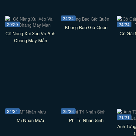
24/24
20/20
24/24
Không Bao Giờ Quên
Cô Nàng Xui Xẻo Và Anh
Cô Gái 
Chàng May Mắn
24/24
28/28
21/21
Mĩ Nhân Mưu
Phi Trì Nhân Sinh
Anh Từng