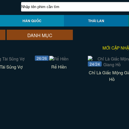
HÀN QUỐC
THÁI LAN
DANH MỤC
MỚI CẬP NHẬ
26/26
24/24
Tài Sủng Vợ
Rể Hiền
Chỉ Là Giấc Mộng Gi
Hồ