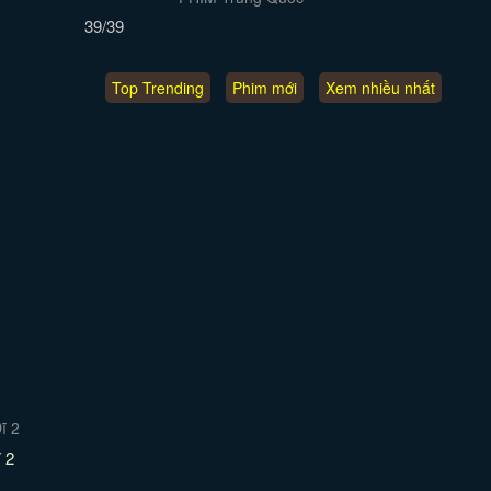
39/39
Top Trending
Phim mới
Xem nhiều nhất
 2