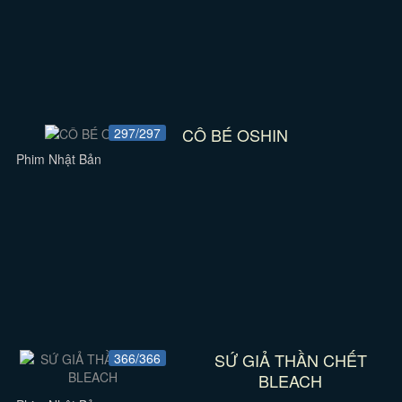
CÔ BÉ OSHIN
297/297
Phim Nhật Bản
SỨ GIẢ THẦN CHẾT
366/366
BLEACH